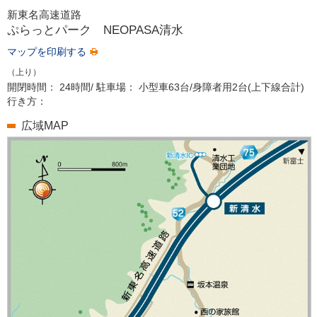
新東名高速道路
ぷらっとパーク
NEOPASA清水
マップを印刷する
（上り）
開閉時間：
24時間/
駐車場：
小型車63台/身障者用2台(上下線合計)
行き方：
広域MAP