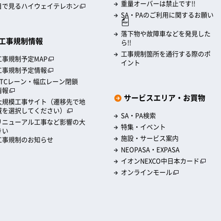
重量オーバーは禁止です!!
目で見るハイウェイテレホン
SA・PAのご利用に関するお願い
落下物や故障車などを発見した
工事規制情報
ら!!
工事規制箇所を通行する際のポ
工事規制予定MAP
イント
工事規制予定情報
ETCレーン・幅広レーン閉鎖
情報
サービスエリア・お買物
大規模工事サイト（遷移先で地
域を選択してください）
SA・PA検索
リニューアル工事など影響の大
特集・イベント
きい
施設・サービス案内
工事規制のお知らせ
NEOPASA・EXPASA
イオンNEXCO中日本カード
オンラインモール