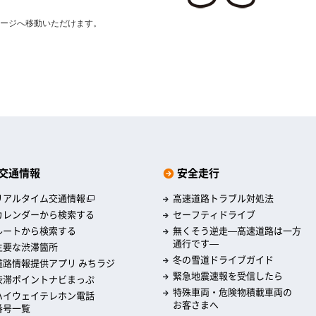
。
ージへ移動いただけます。
交通情報
安全走行
リアルタイム交通情報
高速道路トラブル対処法
カレンダーから検索する
セーフティドライブ
ルートから検索する
無くそう逆走―高速道路は一方
通行です―
主要な渋滞箇所
冬の雪道ドライブガイド
道路情報提供アプリ みちラジ
緊急地震速報を受信したら
渋滞ポイントナビまっぷ
特殊車両・危険物積載車両の
ハイウェイテレホン電話
お客さまへ
番号一覧