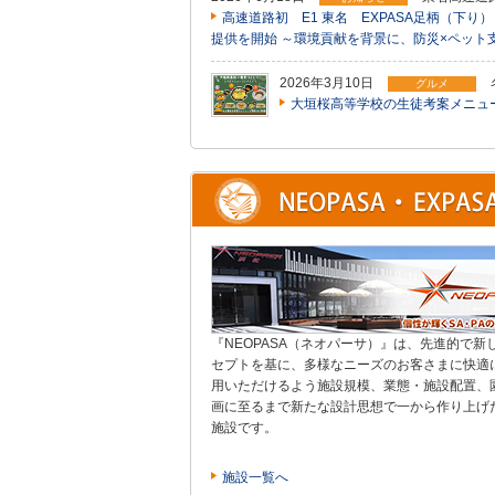
高速道路初 E1 東名 EXPASA足柄（下り
提供を開始 ～環境貢献を背景に、防災×ペッ
2026年3月10日
グルメ
大垣桜高等学校の生徒考案メニュ
『NEOPASA（ネオパーサ）』は、先進的で新
セプトを基に、多様なニーズのお客さまに快適
用いただけるよう施設規模、業態・施設配置、
画に至るまで新たな設計思想で一から作り上げ
施設です。
施設一覧へ