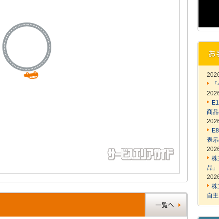
20
「
20
E
商品
20
E
表示
20
株
品」
20
株
自主