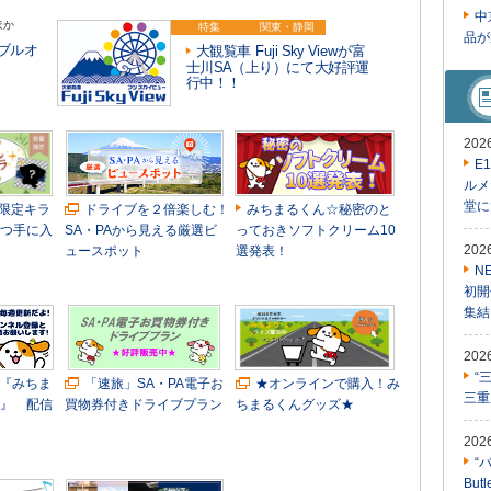
中
ほか
特集
関東・静岡
品が
ブルオ
大観覧車 Fuji Sky Viewが富
士川SA（上り）にて大好評運
行中！！
20
E
ルメ
堂に
限定キラ
ドライブを２倍楽しむ！
みちまるくん☆秘密のと
つ手に入
SA・PAから見える厳選ビ
っておきソフトクリーム10
20
ュースポット
選発表！
N
初開
集結
20
“
 『みちま
「速旅」SA・PA電子お
★オンラインで購入！み
三重
』 配信
買物券付きドライブプラン
ちまるくんグッズ★
20
“
Bu