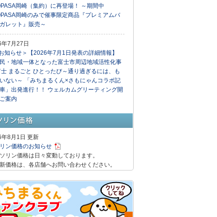
OPASA岡崎（集約）に再登場！ ～期間中
OPASA岡崎のみで催事限定商品『プレミアムバ
ガレット』販売～
26年7月27日
お知らせ＞【2026年7月1日発表の詳細情報】
民・地域一体となった富士市周辺地域活性化事
富士 まるごと ひとったび～通り過ぎるには、も
いない～ 「みちまるくん×さもにゃんコラボ記
車」出発進行！！ ウェルカムグリーティング開
ご案内
26年8月1日 更新
リン価格のお知らせ
ソリン価格は日々変動しております。
新価格は、各店舗へお問い合わせください。