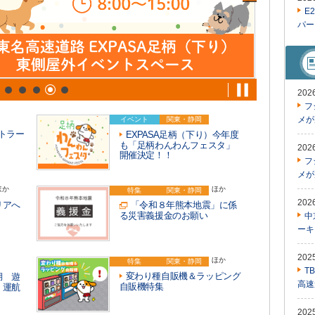
E
パー
20
フ
メが
イベント
関東・静岡
トラー
EXPASA足柄（下り）今年度
も「足柄わんわんフェスタ」
20
開催決定！！
フ
メが
ほか
ほか
特集
関東・静岡
20
リアへ
「令和８年熊本地震」に係
る災害義援金のお願い
中
ーキ
20
ほか
特集
関東・静岡
T
変わり種自販機＆ラッピング
名湖 遊
高速
自販機特集
」運航
20