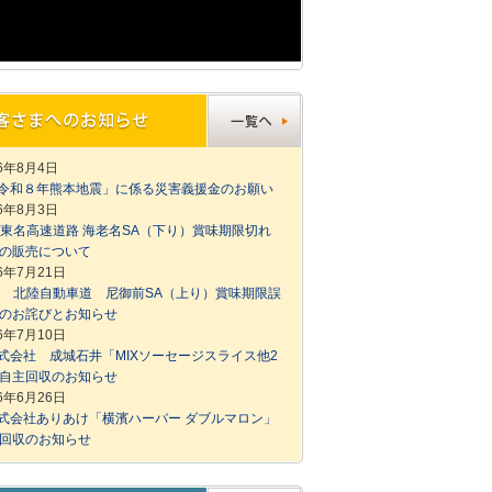
26年8月4日
令和８年熊本地震」に係る災害義援金のお願い
26年8月3日
1東名高速道路 海老名SA（下り）賞味期限切れ
の販売について
26年7月21日
8 北陸自動車道 尼御前SA（上り）賞味期限誤
のお詫びとお知らせ
26年7月10日
式会社 成城石井「MIXソーセージスライス他2
自主回収のお知らせ
26年6月26日
式会社ありあけ「横濱ハーバー ダブルマロン」
回収のお知らせ