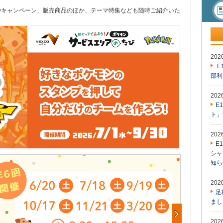
やキャンペーン、販売商品のほか、テーマ特集なども随時ご紹介いた
20
E
部利
20
E
ト」
20
E
シャ
知ら
20
足
まし
20