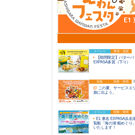
イベント
東海・滋賀
【期間限定】バターバ
EXPASA多賀（下り）
特集
関東・静岡
この夏、サービスエ
旅に出よう。
イベント
関東・静岡
E1 東名 EXPASA浜
覧船「海の湖 船めぐり
いたします！