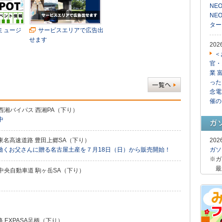
NE
NE
ター
松ミュージ
サービスエリアで広告出
せます
20
＜
官・
業 
った
念電
催の
西湘バイパス 西湘PA（下り）
中
東名高速道路 豊田上郷SA（下り）
20
働くお父さんに贈る名古屋土産を７月18日（日）から販売開始！
ガソ
※ガ
最
中央自動車道 駒ヶ岳SA（下り）
 EXPASA足柄（下り）