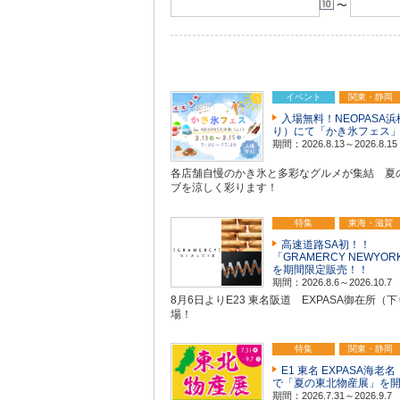
〜
イベント
関東・静岡
入場無料！NEOPASA
り）にて「かき氷フェス
期間：2026.8.13～2026.8.15
各店舗自慢のかき氷と多彩なグルメが集結 夏
ブを涼しく彩ります！
特集
東海・滋賀
高速道路SA初！！
「GRAMERCY NEWYO
を期間限定販売！！
期間：2026.8.6～2026.10.7
8月6日よりE23 東名阪道 EXPASA御在所（
場！
特集
関東・静岡
E1 東名 EXPASA海老
で「夏の東北物産展」を
期間：2026.7.31～2026.9.7