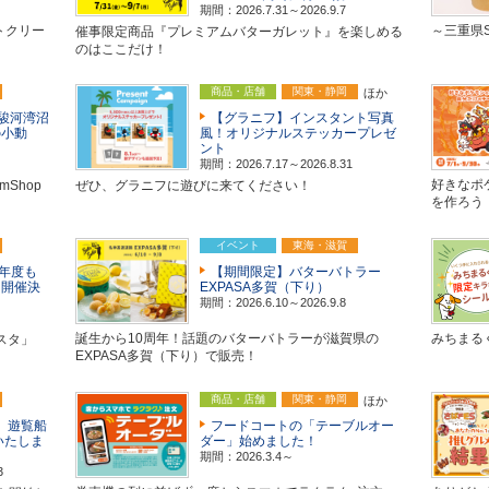
期間：2026.7.31～2026.9.7
トクリー
～三重県S
催事限定商品『プレミアムバターガレット』を楽しめる
のはここだけ！
商品・店舗
関東・静岡
ほか
A駿河湾沼
【グラニフ】インスタント写真
の小動
風！オリジナルステッカープレゼ
ント
期間：2026.7.17～2026.8.31
好きなポ
Shop
ぜひ、グラニフに遊びに来てください！
を作ろう
イベント
東海・滋賀
今年度も
【期間限定】バターバトラー
」開催決
EXPASA多賀（下り）
期間：2026.6.10～2026.9.8
誕生から10周年！話題のバターバトラーが滋賀県の
みちまる
スタ」
EXPASA多賀（下り）で販売！
商品・店舗
関東・静岡
ほか
湖 遊覧船
フードコートの「テーブルオー
いたしま
ダー」始めました！
期間：2026.3.4～
3