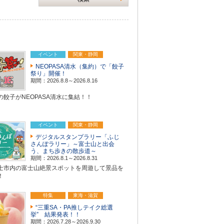
イベント
関東・静岡
NEOPASA清水（集約）で「餃子
祭り」開催！
期間：2026.8.8～2026.8.16
の餃子がNEOPASA清水に集結！！
イベント
関東・静岡
デジタルスタンプラリー「ふじ
さんぽラリー」～富士山と出会
う、まち歩きの散歩道～
期間：2026.8.1～2026.8.31
士市内の富士山絶景スポットを周遊して景品を
！
特集
東海・滋賀
“三重SA・PA推しテイク総選
挙” 結果発表！！
期間：2026.7.28～2026.9.30