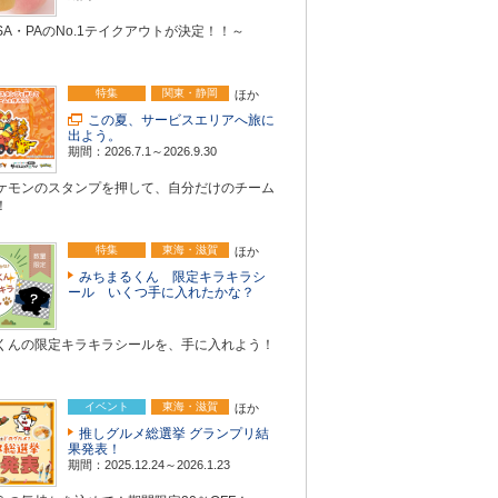
A・PAのNo.1テイクアウトが決定！！～
特集
関東・静岡
ほか
この夏、サービスエリアへ旅に
出よう。
期間：2026.7.1～2026.9.30
ケモンのスタンプを押して、自分だけのチーム
！
特集
東海・滋賀
ほか
みちまるくん 限定キラキラシ
ール いくつ手に入れたかな？
くんの限定キラキラシールを、手に入れよう！
イベント
東海・滋賀
ほか
推しグルメ総選挙 グランプリ結
果発表！
期間：2025.12.24～2026.1.23