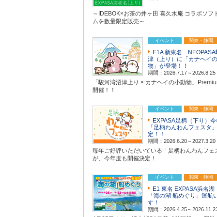
～IDEBOK×お茶の井ヶ田 喜久水庵 コラボソフ
ムを数量限定販売～
イベント
関東・静岡
E1A 新東名 NEOPAS
津（上り）に「カナヘイ
物」が登場！！
期間：2026.7.17～2026.8.25
「駿河湾沼津上り × カナヘイの小動物」Premium
開催！！
イベント
関東・静岡
EXPASA足柄（下り）
「足柄わんわんフェスタ
定！！
期間：2026.6.20～2027.3.20
毎年ご好評いただいている「足柄わんわんフェ
が、今年度も開催決定！
イベント
関東・静岡
E1 東名 EXPASA浜名
「海の湖 船めぐり」運航
す！
期間：2026.4.25～2026.11.2