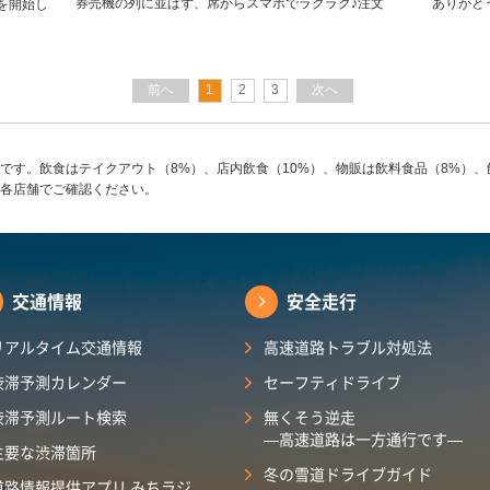
券売機の列に並ばず、席からスマホでラクラク♪注文
ありがと
を開始し
前へ
1
2
3
次へ
です。飲食はテイクアウト（8%）、店内飲食（10%）、物販は飲料食品（8%）、
各店舗でご確認ください。
交通情報
安全走行
リアルタイム交通情報
高速道路トラブル対処法
渋滞予測カレンダー
セーフティドライブ
渋滞予測ルート検索
無くそう逆走
―高速道路は一方通行です―
主要な渋滞箇所
冬の雪道ドライブガイド
道路情報提供アプリ みちラジ