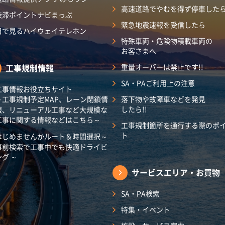
高速道路でやむを得ず停車した
渋滞ポイントナビまっぷ
緊急地震速報を受信したら
目で見るハイウェイテレホン
特殊車両・危険物積載車両の
お客さまへ
工事規制情報
重量オーバーは禁止です!!
SA・PAご利用上の注意
工事情報お役立ちサイト
～工事規制予定MAP、レーン閉鎖情
落下物や故障車などを発見
したら!!
報、リニューアル工事など大規模な
工事に関する情報などはこちら～
工事規制箇所を通行する際のポ
ト
はじめませんかルート＆時間選択～
事前検索で工事中でも快適ドライビ
ング ～
サービスエリア・
お買物
SA・PA検索
特集・イベント