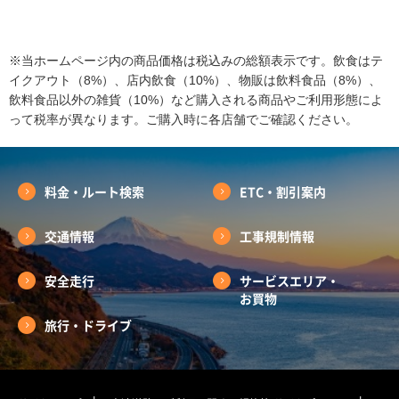
※当ホームページ内の商品価格は税込みの総額表示です。飲食はテ
イクアウト（8%）、店内飲食（10%）、物販は飲料食品（8%）、
飲料食品以外の雑貨（10%）など購入される商品やご利用形態によ
って税率が異なります。ご購入時に各店舗でご確認ください。
料金・ルート検索
ETC・割引案内
交通情報
工事規制情報
安全走行
サービスエリア・
お買物
旅行・ドライブ