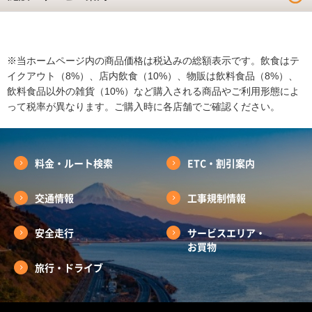
※当ホームページ内の商品価格は税込みの総額表示です。飲食はテ
イクアウト（8%）、店内飲食（10%）、物販は飲料食品（8%）、
飲料食品以外の雑貨（10%）など購入される商品やご利用形態によ
って税率が異なります。ご購入時に各店舗でご確認ください。
料金・ルート検索
ETC・割引案内
交通情報
工事規制情報
安全走行
サービスエリア・
お買物
旅行・ドライブ