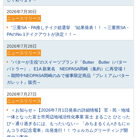
2026年7月30日
ニュースリリース
“三重SA・PA推しテイク総選挙 ”結果発表！！ ～三重県SA・
PAのNo.1テイクアウトが決定！！～
2026年7月28日
ニュースリリース
“バターが主役”のスイーツブランド「Butter Butler（バター
バトラー）」 E1A 新東名 NEOPASA岡崎（集約）に再登場！
～期間中NEOPASA岡崎のみで催事限定商品『プレミアムバター
ガレット』販売～
2026年7月27日
ニュースリリース
＜お知らせ＞【2026年7月1日発表の詳細情報】 官・民・地域
一体となった富士市周辺地域活性化事業 富士 まるごと ひとった
び～通り過ぎるには、もったいない～ 「みちまるくん×さもにゃ
んコラボ記念電車」出発進行！！ ウェルカムグリーティング開
催のご案内