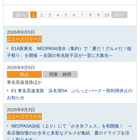
前へ
1
2
3
4
5
6
7
8
9
10
次へ
2026年8月5日
ニュースリリース
E1A新東名 NEOPASA清水（集約）で「夏だ！グルメだ！餃
子祭り」を開催 ～全国の有名餃子店が一堂に大集合～
2026年8月5日
休止
関東・静岡
東名高速道路ほか
E1 東名高速道路 浜名湖SA ぷらっとパーク一部利用休止の
お知らせ
2026年8月3日
ニュースリリース
NEOPASA浜松（上り）にて「かき氷フェス」を初開催！ ～
各店舗自慢のかき氷と多彩なグルメが集結 夏のドライブを涼
しく彩ります～