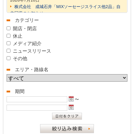
2026年7月10日
株式会社 成城石井「MIXソーセージスライス他2品」自
主回収のお知らせ
2026年6月26日
カテゴリー
株式会社ありあけ「横濱ハーバー ダブルマロン」自主回
開店・閉店
収のお知らせ
休止
2026年5月19日
メディア紹介
E1A 新名神高速道路 土山SA（集約）フードコート自動
ニュースリリース
券売機の過収受に関するお詫びとお知らせ
その他
2025年8月26日
E1 東名高速道路 豊田上郷SA（上下）エリア・コンシェ
エリア・路線名
ルジュサービスにおけるリモートによる案内業務の実施につ
いて
ハイウェイお買物券の利用可能箇所について
期間
E1 東名 足柄SA（下り）ガスステーション・水素ステ
ーションのご利用について
〜
一部のエリアでは「ハイウェイスタンプ」がご利用いた
だけません
「北陸道のサービスエリアで使える！200円割引クーポ
ン」の利用可能箇所について