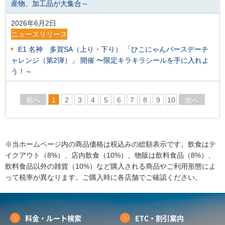
産物、加工品が大集合～
2026年6月2日
ニュースリリース
E1 名神 多賀SA（上り・下り） 「ひこにゃんバースデーチ
ャレンジ（第2弾）」 開催 〜限定キラキラシールを手に入れよ
う！～
前へ
1
2
3
4
5
6
7
8
9
10
次へ
※当ホームページ内の商品価格は税込みの総額表示です。飲食はテ
イクアウト（8%）、店内飲食（10%）、物販は飲料食品（8%）、
飲料食品以外の雑貨（10%）など購入される商品やご利用形態によ
って税率が異なります。ご購入時に各店舗でご確認ください。
料金・ルート検索
ETC・割引案内