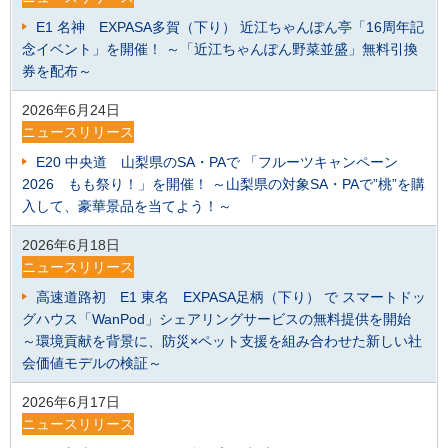
E1 名神 EXPASA多賀（下り） 近江ちゃんぽん亭「16周年記
念イベント」を開催！ ～「近江ちゃんぽん野菜並盛」無料引換
券を配布～
2026年6月24日
ニュースリリース
E20 中央道 山梨県のSA・PAで 「フルーツキャンペーン
2026 もも祭り！」を開催！ ～山梨県の対象SA・PAで”桃”を購
入して、豪華景品を当てよう！～
2026年6月18日
ニュースリリース
高速道路初 E1 東名 EXPASA足柄（下り） で スマートドッ
グハウス「WanPod」シェアリングサービスの無料提供を開始
～環境貢献を背景に、防災×ペット支援を組み合わせた新しい社
会価値モデルの検証～
2026年6月17日
ニュースリリース