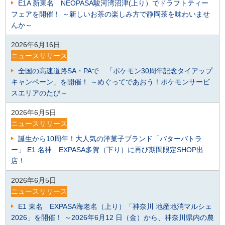
E1A 新東名 NEOPASA駿河湾沼津(上り）でドラフトティー
フェアを開催！ ～新しいお茶の楽しみ方で静岡茶を味わいませ
んか～
2026年6月16日
ニュースリリース
全国の高速道路SA・PAで 「ポケモン30周年記念タイアップ
キャンペーン」を開催！ ～めぐってであおう！ポケモンサービ
スエリアのたび～
2026年6月5日
ニュースリリース
誕生から10周年！大人気の洋菓子ブランド「バターバトラ
ー」 E1 名神 EXPASA多賀（下り）に再び期間限定SHOP出
店！
2026年6月5日
ニュースリリース
E1 東名 EXPASA海老名（上り）「神奈川 地産地消マルシェ
2026」を開催！ ～2026年6月12 日（金）から、神奈川県内の農