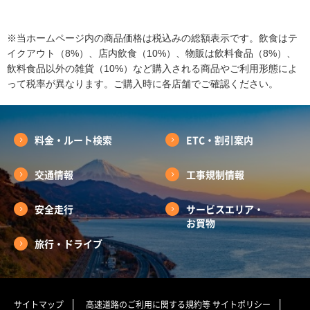
※当ホームページ内の商品価格は税込みの総額表示です。飲食はテ
イクアウト（8%）、店内飲食（10%）、物販は飲料食品（8%）、
飲料食品以外の雑貨（10%）など購入される商品やご利用形態によ
って税率が異なります。ご購入時に各店舗でご確認ください。
料金・ルート検索
ETC・割引案内
交通情報
工事規制情報
安全走行
サービスエリア・
お買物
旅行・ドライブ
サイトマップ
高速道路のご利用に関する規約等
サイトポリシー