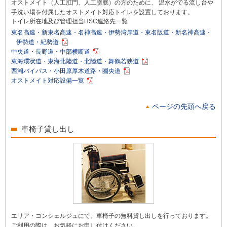
オストメイト（人工肛門、人工膀胱）の方のために、 温水がでる流し台や
手洗い場を付属したオストメイト対応トイレを設置しております。
トイレ所在地及び管理担当HSC連絡先一覧
東名高速・新東名高速・名神高速・伊勢湾岸道・東名阪道・新名神高速・
伊勢道・紀勢道
中央道・長野道・中部横断道
東海環状道・東海北陸道・北陸道・舞鶴若狭道
西湘バイパス・小田原厚木道路・圏央道
オストメイト対応設備一覧
ページの先頭へ戻る
車椅子貸し出し
エリア・コンシェルジュにて、車椅子の無料貸し出しを行っております。
ご利用の際は、お気軽にお申し付けください。