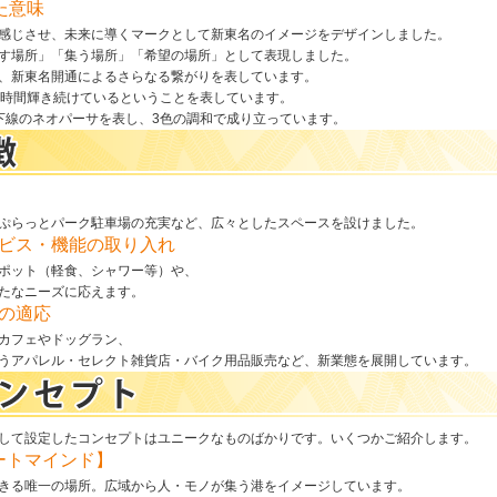
た意味
感じさせ、未来に導くマークとして新東名のイメージをデザインしました。
す場所」「集う場所」「希望の場所」として表現しました。
、新東名開通によるさらなる繋がりを表しています。
4時間輝き続けているということを表しています。
下線のネオパーサを表し、3色の調和で成り立っています。
ぷらっとパーク駐車場の充実など、広々としたスペースを設けました。
ビス・機能の取り入れ
ポット（軽食、シャワー等）や、
たなニーズに応えます。
の適応
カフェやドッグラン、
うアパレル・セレクト雑貨店・バイク用品販売など、新業態を展開しています。
して設定したコンセプトはユニークなものばかりです。いくつかご紹介します。
ゾートマインド】
きる唯一の場所。広域から人・モノが集う港をイメージしています。