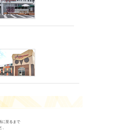
画に至るまで
と、