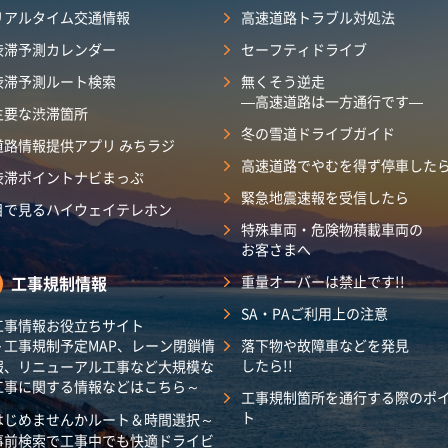
リアルタイム交通情報
高速道路トラブル対処法
渋滞予測カレンダー
セーフティドライブ
渋滞予測ルート検索
無くそう逆走
―高速道路は一方通行です―
主要な渋滞箇所
冬の雪道ドライブガイド
道路情報提供アプリ みちラジ
高速道路でやむを得ず停車した
渋滞ポイントナビまっぷ
緊急地震速報を受信したら
目で見るハイウェイテレホン
特殊車両・危険物積載車両の
お客さまへ
工事規制情報
重量オーバーは禁止です!!
SA・PAご利用上の注意
工事情報お役立ちサイト
～工事規制予定MAP、レーン閉鎖情
落下物や故障車などを発見
したら!!
報、リニューアル工事など大規模な
工事に関する情報などはこちら～
工事規制箇所を通行する際のポ
ト
はじめませんかルート＆時間選択～
事前検索で工事中でも快適ドライビ