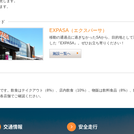
意します。
ます。
ンド
EXPASA（エクスパーサ）
移動の通過点に過ぎなかったSAから、目的地とし
した『EXPASA』。ぜひお立ち寄りください！
施設一覧へ
です。飲食はテイクアウト（8%）、店内飲食（10%）、物販は飲料食品（8%）、
各店舗でご確認ください。
交通情報
安全走行