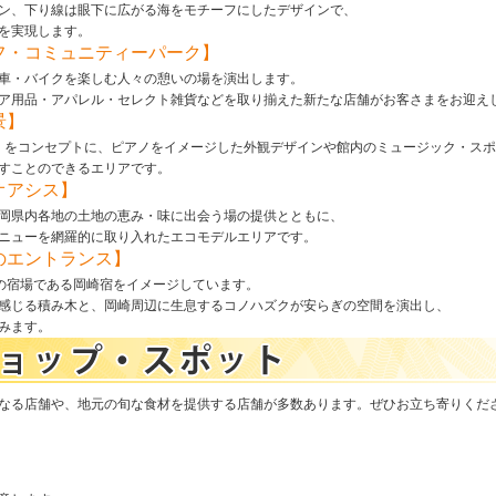
ン、下り線は眼下に広がる海をモチーフにしたデザインで、
を実現します。
イフ・コミュニティーパーク】
車・バイクを楽しむ人々の憩いの場を演出します。
ア用品・アパレル・セレクト雑貨などを取り揃えた新たな店舗がお客さまをお迎え
景】
景」をコンセプトに、ピアノをイメージした外観デザインや館内のミュージック・ス
すことのできるエリアです。
オアシス】
岡県内各地の土地の恵み・味に出会う場の提供とともに、
ニューを網羅的に取り入れたエコモデルエリアです。
森のエントランス】
目の宿場である岡崎宿をイメージしています。
感じる積み木と、岡崎周辺に生息するコノハズクが安らぎの空間を演出し、
みます。
なる店舗や、地元の旬な食材を提供する店舗が多数あります。ぜひお立ち寄りくだ