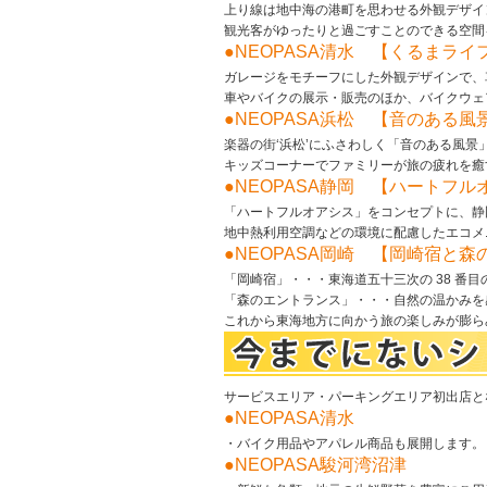
上り線は地中海の港町を思わせる外観デザイ
観光客がゆったりと過ごすことのできる空間
●NEOPASA清水 【くるまラ
ガレージをモチーフにした外観デザインで、
車やバイクの展示・販売のほか、バイクウェ
●NEOPASA浜松 【音のある風
楽器の街‘浜松’にふさわしく「音のある風
キッズコーナーでファミリーが旅の疲れを癒
●NEOPASA静岡 【ハートフル
「ハートフルオアシス」をコンセプトに、静
地中熱利用空調などの環境に配慮したエコメ
●NEOPASA岡崎 【岡崎宿と
「岡崎宿」・・・東海道五十三次の 38 番
「森のエントランス」・・・自然の温かみを
これから東海地方に向かう旅の楽しみが膨ら
サービスエリア・パーキングエリア初出店と
●NEOPASA清水
・バイク用品やアパレル商品も展開します。
●NEOPASA駿河湾沼津