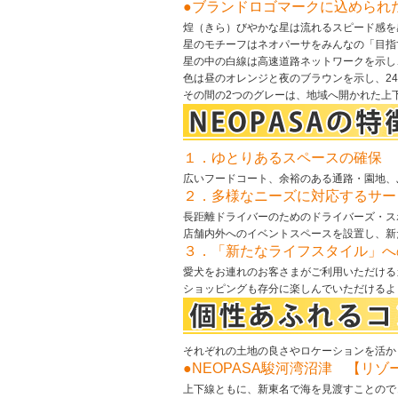
●ブランドロゴマークに込められ
煌（きら）びやかな星は流れるスピード感を
星のモチーフはネオパーサをみんなの「目指
星の中の白線は高速道路ネットワークを示し
色は昼のオレンジと夜のブラウンを示し、2
その間の2つのグレーは、地域へ開かれた上
１．ゆとりあるスペースの確保
広いフードコート、余裕のある通路・園地、
２．多様なニーズに対応するサー
長距離ドライバーのためのドライバーズ・ス
店舗内外へのイベントスペースを設置し、新
３．「新たなライフスタイル」へ
愛犬をお連れのお客さまがご利用いただける
ショッピングも存分に楽しんでいただけるよ
それぞれの土地の良さやロケーションを活か
●NEOPASA駿河湾沼津 【リ
上下線ともに、新東名で海を見渡すことので