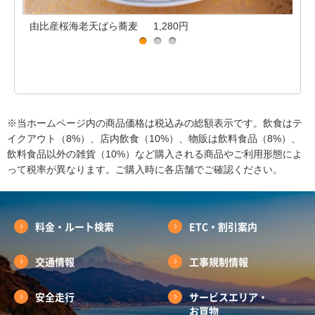
由比産桜海老天ばら蕎麦 1,280円
※当ホームページ内の商品価格は税込みの総額表示です。飲食はテ
イクアウト（8%）、店内飲食（10%）、物販は飲料食品（8%）、
飲料食品以外の雑貨（10%）など購入される商品やご利用形態によ
って税率が異なります。ご購入時に各店舗でご確認ください。
料金・ルート検索
ETC・割引案内
交通情報
工事規制情報
安全走行
サービスエリア・
お買物