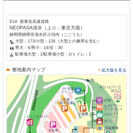
E1A
新東名高速道路
NEOPASA清水（上り：東京方面）
静岡県静岡市清水区小河内（こごうち）
大型：173/小型：126（大型との兼用を含む）
男大：6/男小：14/女：30
駐車場大型：1/駐車場小型：2/トイレ：2
敷地案内マップ
拡大版を見る