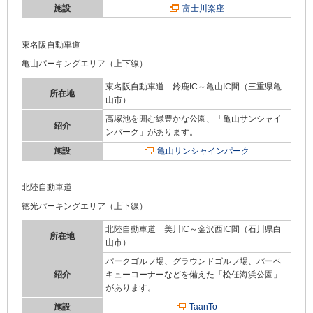
施設
富士川楽座
東名阪自動車道
亀山パーキングエリア（上下線）
東名阪自動車道 鈴鹿IC～亀山IC間（三重県亀
所在地
山市）
高塚池を囲む緑豊かな公園、「亀山サンシャイ
紹介
ンパーク」があります。
施設
亀山サンシャインパーク
北陸自動車道
徳光パーキングエリア（上下線）
北陸自動車道 美川IC～金沢西IC間（石川県白
所在地
山市）
パークゴルフ場、グラウンドゴルフ場、バーベ
紹介
キューコーナーなどを備えた「松任海浜公園」
があります。
施設
TaanTo