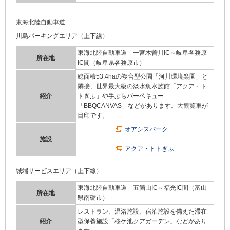
東海北陸自動車道
川島パーキングエリア（上下線）
東海北陸自動車道 一宮木曽川IC～岐阜各務原
所在地
IC間（岐阜県各務原市）
総面積53.4haの複合型公園「河川環境楽園」と
隣接、世界最大級の淡水魚水族館「アクア・ト
紹介
トぎふ」や手ぶらバーベキュー
「BBQCANVAS」などがあります。大観覧車が
目印です。
オアシスパーク
施設
アクア・トトぎふ
城端サービスエリア（上下線）
東海北陸自動車道 五箇山IC～福光IC間（富山
所在地
県南砺市）
レストラン、温浴施設、宿泊施設を備えた滞在
紹介
型保養施設「桜ケ池クアガーデン」などがあり