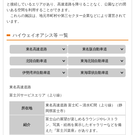
と接続しているエリアがあり、高速道路を降りることなく、公園などの潤
いある空間を利用することができます。
これらの施設は、地元市町村や第三セクター企業などにより運営されて
います。
ハイウェイオアシス等 一覧
東名高速道路
東名阪自動車道
北陸自動車道
東海北陸自動車道
伊勢湾岸自動車道
東海環状自動車道
東名高速道路
富士川サービスエリア（上り線）
東名高速道路 富士IC～清水IC間（上り線）（静
所在地
岡県富士市）
富士山の展望が楽しめるラウンジやレストラ
紹介
ン、写真・絵画を展示したギャラリーなどを備
えた『富士川楽座』があります。