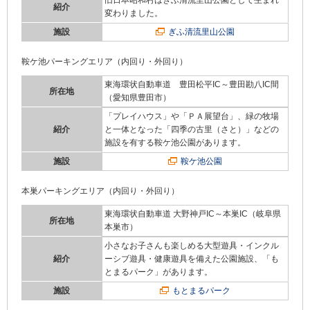
旧日本昭和村はぎふ清流里山公園として生まれ
紹介
変わりました。
施設
ぎふ清流里山公園
鞍ケ池パーキングエリア（内回り・外回り）
東海環状自動車道 豊田松平IC～豊田勘八IC間
所在地
（愛知県豊田市）
「プレイハウス」や「ＰＡ展望台」、緑の牧場
紹介
と一体となった「四季の古里（さと）」などの
施設を有する鞍ケ池公園があります。
施設
鞍ケ池公園
本巣パーキングエリア（内回り・外回り）
東海環状自動車道 大野神戸IC～本巣IC（岐阜県
所在地
本巣市）
小さなお子さんも楽しめる大型遊具・インクル
紹介
ーシブ遊具・健康遊具を備えた公園施設、「も
とまるパーク」があります。
施設
もとまるパーク