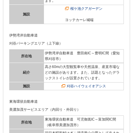
ます。
桜ケ池クアガーデン
施設
ヨッテカーレ城端
伊勢湾岸自動車道
刈谷パーキングエリア（上下線）
伊勢湾岸自動車道 豊田南IC～豊明IC間（愛知
所在地
県刈谷市）
高さ60mの大型観覧車や天然温泉、産直市場な
紹介
どの施設があります。また、話題となったデラ
ックストイレが設置されています。
施設
刈谷ハイウェイオアシス
東海環状自動車道
美濃加茂サービスエリア（内回り・外回り）
東海環状自動車道 可児御嵩IC～富加関IC間
所在地
（岐阜県美濃加茂市）