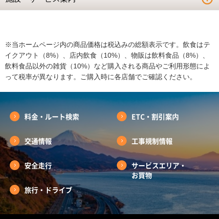
※当ホームページ内の商品価格は税込みの総額表示です。飲食はテ
イクアウト（8%）、店内飲食（10%）、物販は飲料食品（8%）、
飲料食品以外の雑貨（10%）など購入される商品やご利用形態によ
って税率が異なります。ご購入時に各店舗でご確認ください。
料金・ルート検索
ETC・割引案内
交通情報
工事規制情報
安全走行
サービスエリア・
お買物
旅行・ドライブ