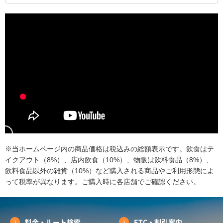
※当ホームページ内の商品価格は税込みの総額表示です。飲食はテ
イクアウト（8%）、店内飲食（10%）、物販は飲料食品（8%）、
飲料食品以外の雑貨（10%）など購入される商品やご利用形態によ
って税率が異なります。ご購入時に各店舗でご確認ください。
料金・ルート検索
ETC・割引案内