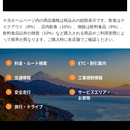
※当ホームページ内の商品価格は税込みの総額表示です。飲食はテ
イクアウト（8%）、店内飲食（10%）、物販は飲料食品（8%）、
飲料食品以外の雑貨（10%）など購入される商品やご利用形態によ
って税率が異なります。ご購入時に各店舗でご確認ください。
料金・ルート検索
ETC・割引案内
交通情報
工事規制情報
安全走行
サービスエリア・
お買物
旅行・ドライブ