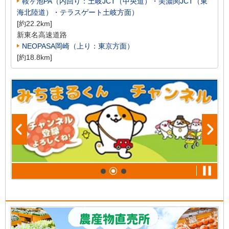
鞍ヶ池PA（内回り：土岐JCT（中央道）・美濃関JCT（東
海北陸道）・テラスゲート土岐方面）
[約22.2km]
新東名高速道路
NEOPASA岡崎（上り：東京方面）
[約18.8km]