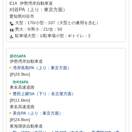
E1A
伊勢湾岸自動車道
刈谷PA（上り：東京方面）
愛知県刈谷市
大型：170/小型：107（大型との兼用を含む）
男大：9/男小：21/女：50
駐車場大型：1/駐車場小型：4/トイレ：2
伊勢湾岸自動車道
湾岸長島PA（上り：東京方面）
[約29.9km]
東名高速道路
豊田上郷SA（下り：名古屋方面）
[約11.6km]
東名高速道路
美合PA（上り：東京方面）
[約24.8km]
東海環状自動車道