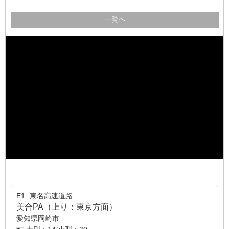
一覧へ
E1
東名高速道路
美合PA（上り：東京方面）
愛知県岡崎市