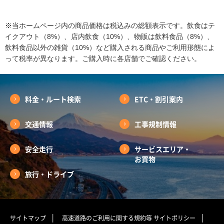
※当ホームページ内の商品価格は税込みの総額表示です。飲食はテ
イクアウト（8%）、店内飲食（10%）、物販は飲料食品（8%）、
飲料食品以外の雑貨（10%）など購入される商品やご利用形態によ
って税率が異なります。ご購入時に各店舗でご確認ください。
料金・ルート検索
ETC・割引案内
交通情報
工事規制情報
安全走行
サービスエリア・
お買物
旅行・ドライブ
サイトマップ
高速道路のご利用に関する規約等
サイトポリシー