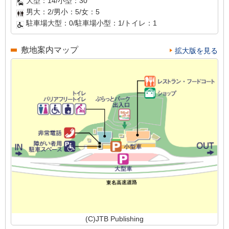
大型：14/小型：30
男大：2/男小：5/女：5
駐車場大型：0/駐車場小型：1/トイレ：1
敷地案内マップ
拡大版を見る
(C)JTB Publishing