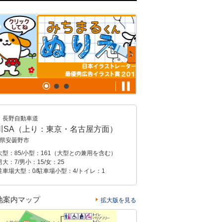
長野自動車道
川SA（上り：東京・名古屋方面）
県安曇野市
大型：85/小型：161（大型との兼用を含む）
大：7/男小：15/女：25
駐車場大型：0/駐車場小型：4/トイレ：1
地案内マップ
拡大版を見る