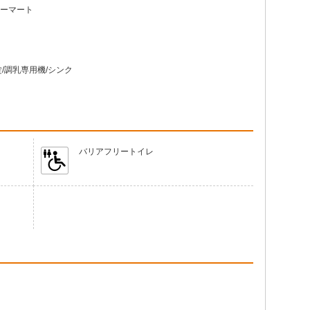
ーマート
/調乳専用機/シンク
バリアフリートイレ