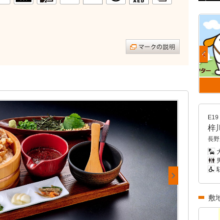
E19
梓
長野
男
敷