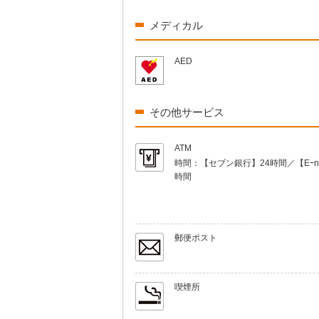
メディカル
AED
その他サービス
ATM
時間：
【セブン銀行】24時間／【Eｰne
時間
郵便ポスト
喫煙所