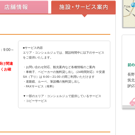
■サービス内容
：9:00～
エリア・コンシェルジュでは、開設時間中に以下のサービス
をご提供いたします。
お掛け間違
・お問い合わせ対応、観光案内など各種情報のご案内
よくお確
・車椅子、ベビーカーの無料貸し出し（24時間対応）
※安濃
長野
SA（下り）は 6:00～21:00 の間ご利用いただけます
筑北
・老眼鏡、ルーペ、筆談機の無料貸し出し
[約2
・FAXサービス（有料）
▼一部のエリア・コンシェルジュで提供しているサービス
・コピーサービス