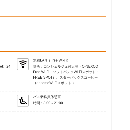
無線LAN（Free Wi-Fi）
t】24
場所：
コンシェルジュ付近等（C-NEXCO
Free Wi-Fi・ソフトバンクWi-Fiスポット・
FREE SPOT）、スターバックスコーヒー
（docomoWi-Fiスポット ）
バス乗務員休憩室
時間：
8:00～21:00