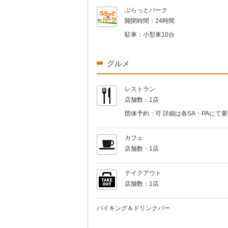
ぷらっとパーク
開閉時間：
24時間
駐車：
小型車10台
グルメ
レストラン
店舗数：
1店
団体予約：
可 詳細は各SA・PAにて
カフェ
店舗数：
1店
テイクアウト
店舗数：
1店
バイキング＆ドリンクバー