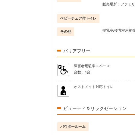
販売場所：
ファミリ
ベビーチェア付トイレ
授乳室/授乳室用施錠
その他
バリアフリー
障害者用駐車スペース
台数：
4台
オストメイト対応トイレ
ビューティ＆リラクゼーション
パウダールーム