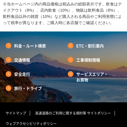
※当ホームページ内の商品価格は税込みの総額表示です。飲食はテ
イクアウト（8%）、店内飲食（10%）、物販は飲料食品（8%）、
飲料食品以外の雑貨（10%）など購入される商品やご利用形態によ
って税率が異なります。ご購入時に各店舗でご確認ください。
料金・ルート検索
ETC・割引案内
交通情報
工事規制情報
安全走行
サービスエリア・
お買物
旅行・ドライブ
サイトマップ
高速道路のご利用に関する規約等
サイトポリシー
ウェブアクセシビリティポリシー