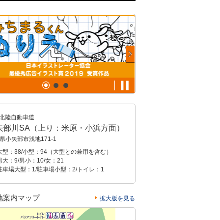
北陸自動車道
矢部川SA（上り：米原・小浜方面）
県小矢部市浅地171-1
大型：38/小型：94（大型との兼用を含む）
大：9/男小：10/女：21
駐車場大型：1/駐車場小型：2/トイレ：1
地案内マップ
拡大版を見る