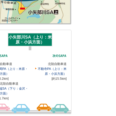
小矢部川SA（上り：米
原・小浜方面）
自動車道
北陸自動車道
岡PA（上り：米原・
不動寺PA（上り：米
方面）
原・小浜方面）
6.2km]
[約15.5km]
北陸自動車道
端SA（下り：金沢・
方面）
1.7km]