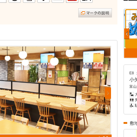
E8
小
富山
男
敷