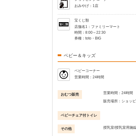
おみやげ：
1店
宝くじ類
店舗名1：
ファミリーマート
時間：
8:00～22:30
券種：
toto・BIG
ベビー＆キッズ
ベビーコーナー
営業時間：
24時間
営業時間：
24時間
おむつ販売
販売場所：
ショッピ
ベビーチェア付トイレ
授乳室/授乳室用施錠
その他