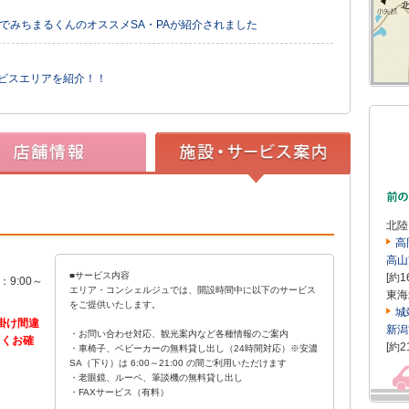
」でみちまるくんのオススメSA・PAが紹介されました
ービスエリアを紹介！！
北陸
高
高山
■サービス内容
[約1
：9:00～
エリア・コンシェルジュでは、開設時間中に以下のサービス
東海
をご提供いたします。
城
お掛け間違
新潟
・お問い合わせ対応、観光案内など各種情報のご案内
よくお確
[約2
・車椅子、ベビーカーの無料貸し出し（24時間対応）
※安濃
SA（下り）は 6:00～21:00 の間ご利用いただけます
・老眼鏡、ルーペ、筆談機の無料貸し出し
・FAXサービス（有料）