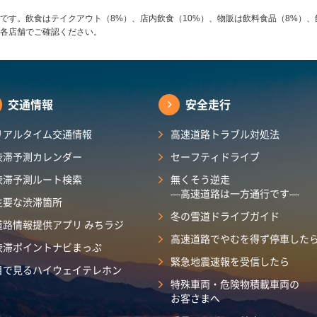
です。飲食はテイクアウト（8%）、店内飲食（10%）、物販は飲料食品（8%）、
各店舗でご確認ください。
交通情報
安全走行
リアルタイム交通情報
高速道路トラブル対処法
渋滞予測カレンダー
セーフティドライブ
渋滞予測ルート検索
無くそう逆走
―高速道路は一方通行です―
主要な渋滞箇所
冬の雪道ドライブガイド
道路情報提供アプリ みちラジ
高速道路でやむを得ず停車した
渋滞ポイントナビまっぷ
緊急地震速報を受信したら
目で見るハイウェイテレホン
特殊車両・危険物積載車両の
お客さまへ