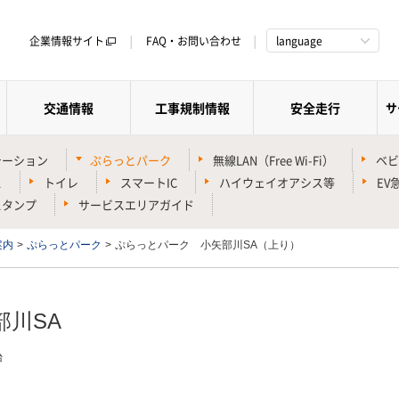
企業情報サイト
FAQ・お問い合わせ
language
交通情報
工事規制情報
安全走行
サ
テーション
ぷらっとパーク
無線LAN（Free Wi-Fi）
ベビ
ス
トイレ
スマートIC
ハイウェイオアシス等
EV
スタンプ
サービスエリアガイド
案内
>
ぷらっとパーク
>
ぷらっとパーク 小矢部川SA（上り）
川SA
台