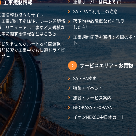
工事規制情報
重量オーバーは禁止です!!
SA・PAご利用上の注意
工事情報お役立ちサイト
～工事規制予定MAP、レーン閉鎖情
落下物や故障車などを発見
したら!!
報、リニューアル工事など大規模な
工事に関する情報などはこちら～
工事規制箇所を通行する際のポ
ト
はじめませんかルート＆時間選択～
事前検索で工事中でも快適ドライビ
ング ～
サービスエリア・
お買物
SA・PA検索
特集・イベント
施設・サービス案内
NEOPASA・EXPASA
イオンNEXCO中日本カード