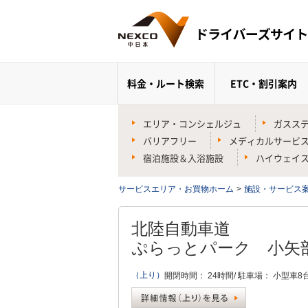
料金・ルート検索
ETC・割引案内
エリア・コンシェルジュ
ガスス
バリアフリー
メディカルサービ
宿泊施設＆入浴施設
ハイウェイ
サービスエリア・お買物ホーム
>
施設・サービス
北陸自動車道
ぷらっとパーク
小矢部
（上り）
開閉時間：
24時間/
駐車場：
小型車8