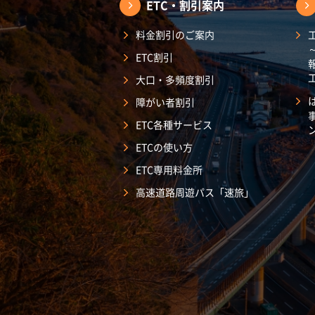
ETC・割引案内
料金割引のご案内
ETC割引
大口・多頻度割引
障がい者割引
ETC各種サービス
ETCの使い方
ETC専用料金所
高速道路周遊パス「速旅」