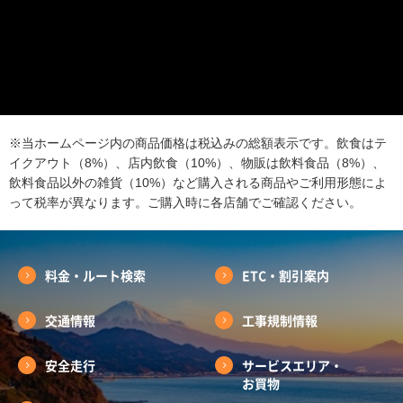
※当ホームページ内の商品価格は税込みの総額表示です。飲食はテ
イクアウト（8%）、店内飲食（10%）、物販は飲料食品（8%）、
飲料食品以外の雑貨（10%）など購入される商品やご利用形態によ
って税率が異なります。ご購入時に各店舗でご確認ください。
料金・ルート検索
ETC・割引案内
交通情報
工事規制情報
安全走行
サービスエリア・
お買物