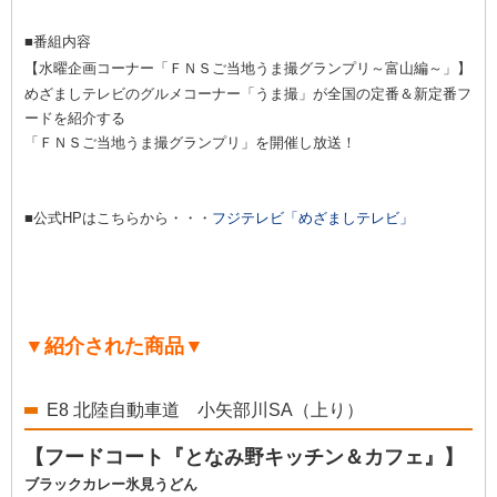
■番組内容
【
水曜企画コーナー「ＦＮＳご当地うま撮グランプリ～富山編～」】
めざましテレビのグルメコーナー「うま撮」が
全国の定番＆新定番フ
ードを紹介する
「ＦＮＳご当地うま撮グランプリ」を開催し放送！
■公式HPはこちらから・・・
フジテレビ「めざましテレビ」
▼紹介された商品▼
E8 北陸自動車道 小矢部川SA（上り）
【
フードコート『となみ野キッチン＆カフェ』】
ブラックカレー氷見うどん