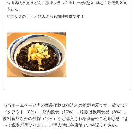
富山名物氷見うどんに濃厚ブ
ラックカレーが絶妙に絡む！
新感覚氷見
うどん。
サクサクのしろえび天ぷらも相性抜群です！
※当ホームページ内の商品価格は税込みの総額表示です。飲食はテ
イクアウト（8%）、店内飲食（10%）、物販は飲料食品（8%）、
飲料食品以外の雑貨（10%）など購入される商品やご利用形態によ
って税率が異なります。ご購入時に各店舗でご確認ください。