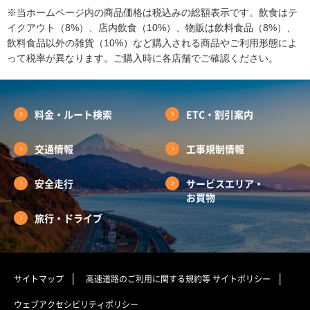
※当ホームページ内の商品価格は税込みの総額表示です。飲食はテ
イクアウト（8%）、店内飲食（10%）、物販は飲料食品（8%）、
飲料食品以外の雑貨（10%）など購入される商品やご利用形態によ
って税率が異なります。ご購入時に各店舗でご確認ください。
料金・ルート検索
ETC・割引案内
交通情報
工事規制情報
安全走行
サービスエリア・
お買物
旅行・ドライブ
サイトマップ
高速道路のご利用に関する規約等
サイトポリシー
ウェブアクセシビリティポリシー