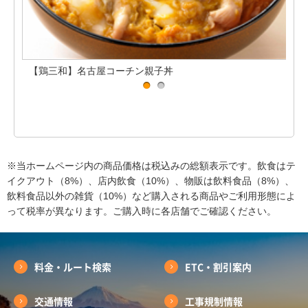
【鶏三和】名古屋コーチン親子丼
【
※当ホームページ内の商品価格は税込みの総額表示です。飲食はテ
イクアウト（8%）、店内飲食（10%）、物販は飲料食品（8%）、
飲料食品以外の雑貨（10%）など購入される商品やご利用形態によ
って税率が異なります。ご購入時に各店舗でご確認ください。
料金・ルート検索
ETC・割引案内
交通情報
工事規制情報