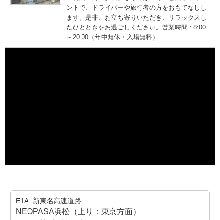
ントで、ドライバーや旅行者の方をおもてなしし
ます。是非、お立ち寄りいただき、リラックスし
たひとときをお過ごしください。営業時間 : 8:00
～20:00（年中無休・入場無料）
E1A
新東名高速道路
NEOPASA浜松（上り：東京方面）