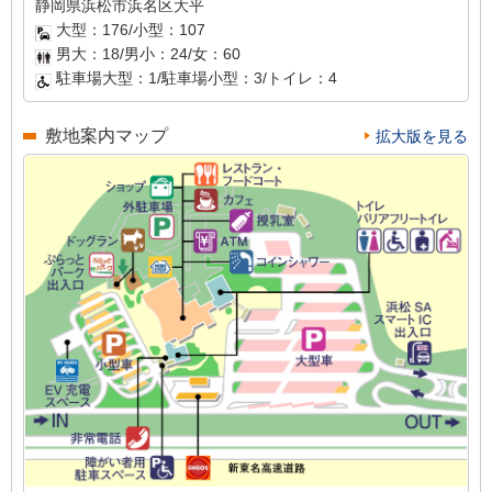
静岡県浜松市浜名区大平
大型：176/小型：107
男大：18/男小：24/女：60
駐車場大型：1/駐車場小型：3/トイレ：4
敷地案内マップ
拡大版を見る