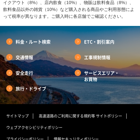
イクアウト（8%）、店内飲食（10%）、物販は飲料食品（8%）、
飲料食品以外の雑貨（10%）など購入される商品やご利用形態によ
って税率が異なります。ご購入時に各店舗でご確認ください。
料金・ルート検索
ETC・割引案内
交通情報
工事規制情報
安全走行
サービスエリア・
お買物
旅行・ドライブ
サイトマップ
高速道路のご利用に関する規約等
サイトポリシー
ウェブアクセシビリティポリシー
プライバシーポリシー
情報セキュリティポリシー