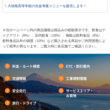
大垣桜高等学校の生徒考案メニューを販売します！
※当ホームページ内の商品価格は税込みの総額表示です。飲食はテ
イクアウト（8%）、店内飲食（10%）、物販は飲料食品（8%）、
飲料食品以外の雑貨（10%）など購入される商品やご利用形態によ
って税率が異なります。ご購入時に各店舗でご確認ください。
料金・ルート検索
ETC・割引案内
交通情報
工事規制情報
安全走行
サービスエリア・
お買物
旅行・ドライブ