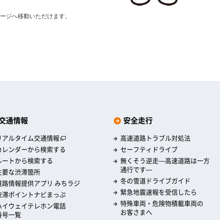
。
ージへ移動いただけます。
交通情報
安全走行
リアルタイム交通情報
高速道路トラブル対処法
カレンダーから検索する
セーフティドライブ
ルートから検索する
無くそう逆走―高速道路は一方
通行です―
主要な渋滞箇所
冬の雪道ドライブガイド
道路情報提供アプリ みちラジ
緊急地震速報を受信したら
渋滞ポイントナビまっぷ
特殊車両・危険物積載車両の
ハイウェイテレホン電話
お客さまへ
番号一覧