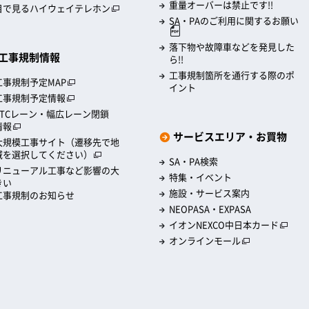
重量オーバーは禁止です!!
目で見るハイウェイテレホン
SA・PAのご利用に関するお願い
落下物や故障車などを発見した
工事規制情報
ら!!
工事規制箇所を通行する際のポ
工事規制予定MAP
イント
工事規制予定情報
ETCレーン・幅広レーン閉鎖
情報
サービスエリア・お買物
大規模工事サイト（遷移先で地
域を選択してください）
SA・PA検索
リニューアル工事など影響の大
特集・イベント
きい
施設・サービス案内
工事規制のお知らせ
NEOPASA・EXPASA
イオンNEXCO中日本カード
オンラインモール