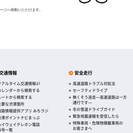
。
ージへ移動いただけます。
交通情報
安全走行
リアルタイム交通情報
高速道路トラブル対処法
カレンダーから検索する
セーフティドライブ
ルートから検索する
無くそう逆走―高速道路は一方
通行です―
主要な渋滞箇所
冬の雪道ドライブガイド
道路情報提供アプリ みちラジ
緊急地震速報を受信したら
渋滞ポイントナビまっぷ
特殊車両・危険物積載車両の
ハイウェイテレホン電話
お客さまへ
番号一覧