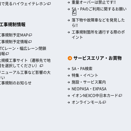
重量オーバーは禁止です!!
目で見るハイウェイテレホン
SA・PAのご利用に関するお願い
落下物や故障車などを発見した
工事規制情報
ら!!
工事規制箇所を通行する際のポ
工事規制予定MAP
イント
工事規制予定情報
ETCレーン・幅広レーン閉鎖
情報
サービスエリア・お買物
大規模工事サイト（遷移先で地
域を選択してください）
SA・PA検索
リニューアル工事など影響の大
特集・イベント
きい
施設・サービス案内
工事規制のお知らせ
NEOPASA・EXPASA
イオンNEXCO中日本カード
オンラインモール