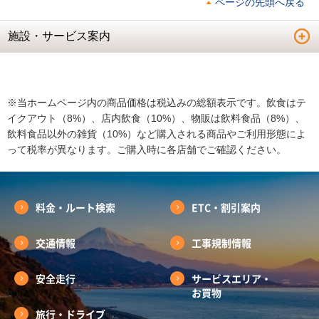
ページの先頭へ戻る
施設・サービス案内
※当ホームページ内の商品価格は税込みの総額表示です。飲食はテ
イクアウト（8%）、店内飲食（10%）、物販は飲料食品（8%）、
飲料食品以外の雑貨（10%）など購入される商品やご利用形態によ
って税率が異なります。ご購入時に各店舗でご確認ください。
料金・ルート検索
ETC・割引案内
交通情報
工事規制情報
安全走行
サービスエリア・
お買物
旅行・ドライブ