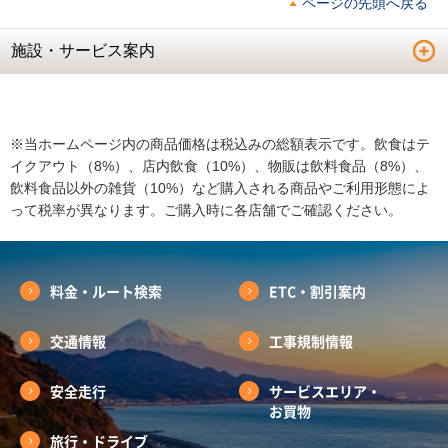
ページの先頭へ戻る
施設・サービス案内
※当ホームページ内の商品価格は税込みの総額表示です。飲食はテ
イクアウト（8%）、店内飲食（10%）、物販は飲料食品（8%）、
飲料食品以外の雑貨（10%）など購入される商品やご利用形態によ
って税率が異なります。ご購入時に各店舗でご確認ください。
料金・ルート検索
ETC・割引案内
交通情報
工事規制情報
安全走行
サービスエリア・
お買物
旅行・ドライブ