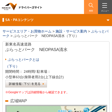
検索
メニュー
SA・PAコンテンツ
サービスエリア・お買物ホーム
>
施設・サービス案内
>
ぷらっとパ
ーク
>
ぷらっとパーク NEOPASA清水（下り）
新東名高速道路
ぷらっとパーク
NEOPASA清水
ぷらっとパークとは
（下り）
開閉時間：
24時間/
駐車場：
小型車63台/身障者用2台(上下線合計)
※Googleマップは詳細情報から確認できます。
広域MAP