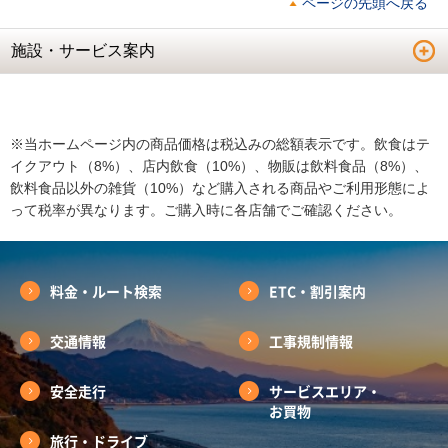
ページの先頭へ戻る
施設・サービス案内
※当ホームページ内の商品価格は税込みの総額表示です。飲食はテ
イクアウト（8%）、店内飲食（10%）、物販は飲料食品（8%）、
飲料食品以外の雑貨（10%）など購入される商品やご利用形態によ
って税率が異なります。ご購入時に各店舗でご確認ください。
料金・ルート検索
ETC・割引案内
交通情報
工事規制情報
安全走行
サービスエリア・
お買物
旅行・ドライブ