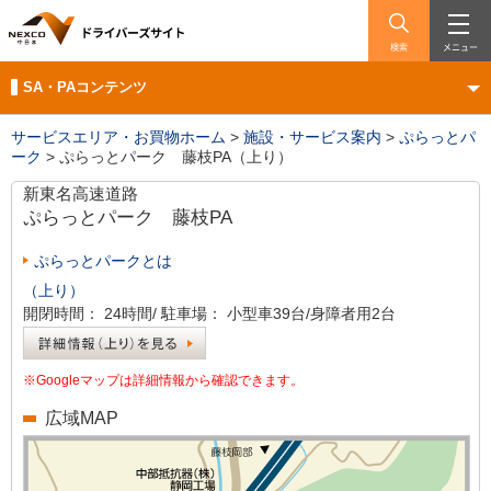
検索
メニュー
SA・PAコンテンツ
サービスエリア・お買物ホーム
>
施設・サービス案内
>
ぷらっとパ
ーク
>
ぷらっとパーク 藤枝PA（上り）
新東名高速道路
ぷらっとパーク
藤枝PA
ぷらっとパークとは
（上り）
開閉時間：
24時間/
駐車場：
小型車39台/身障者用2台
※Googleマップは詳細情報から確認できます。
広域MAP