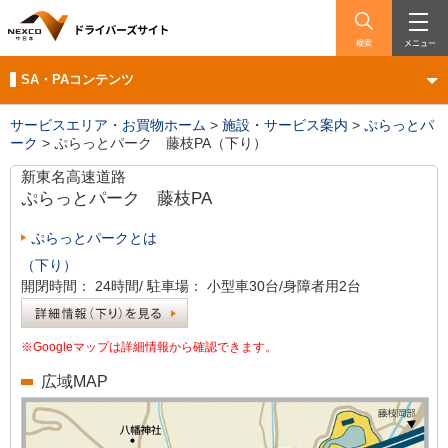
検索
メニュー
SA・PAコンテンツ
サービスエリア・お買物ホーム
>
施設・サービス案内
>
ぷらっとパ
ーク
>
ぷらっとパーク 藤枝PA（下り）
新東名高速道路
ぷらっとパーク
藤枝PA
ぷらっとパークとは
（下り）
開閉時間：
24時間/
駐車場：
小型車30台/身障者用2台
※Googleマップは詳細情報から確認できます。
広域MAP