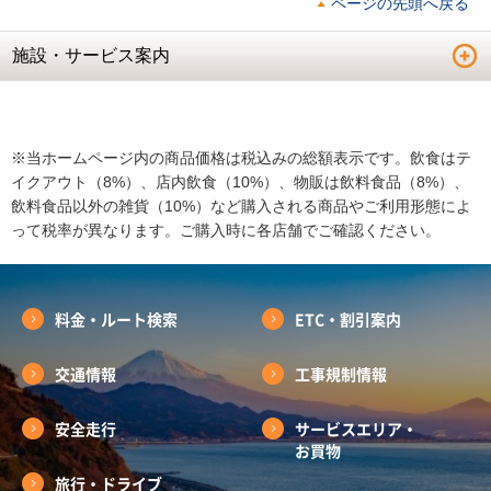
ページの先頭へ戻る
施設・サービス案内
※当ホームページ内の商品価格は税込みの総額表示です。飲食はテ
イクアウト（8%）、店内飲食（10%）、物販は飲料食品（8%）、
飲料食品以外の雑貨（10%）など購入される商品やご利用形態によ
って税率が異なります。ご購入時に各店舗でご確認ください。
料金・ルート検索
ETC・割引案内
交通情報
工事規制情報
安全走行
サービスエリア・
お買物
旅行・ドライブ