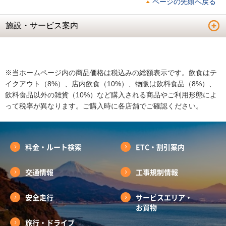
ページの先頭へ戻る
施設・サービス案内
※当ホームページ内の商品価格は税込みの総額表示です。飲食はテ
イクアウト（8%）、店内飲食（10%）、物販は飲料食品（8%）、
飲料食品以外の雑貨（10%）など購入される商品やご利用形態によ
って税率が異なります。ご購入時に各店舗でご確認ください。
料金・ルート検索
ETC・割引案内
交通情報
工事規制情報
安全走行
サービスエリア・
お買物
旅行・ドライブ