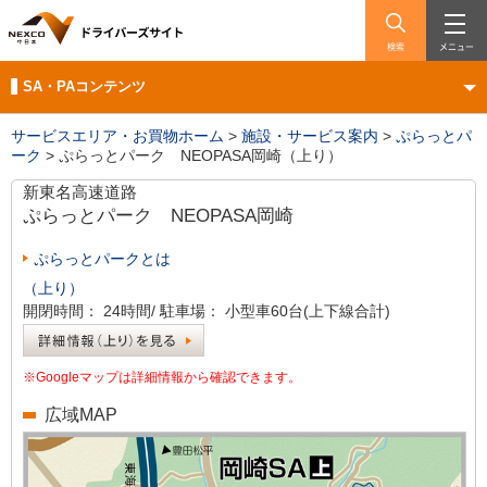
検索
メニュー
SA・PAコンテンツ
サービスエリア・お買物ホーム
>
施設・サービス案内
>
ぷらっとパ
ーク
>
ぷらっとパーク NEOPASA岡崎（上り）
新東名高速道路
ぷらっとパーク
NEOPASA岡崎
ぷらっとパークとは
（上り）
開閉時間：
24時間/
駐車場：
小型車60台(上下線合計)
※Googleマップは詳細情報から確認できます。
広域MAP