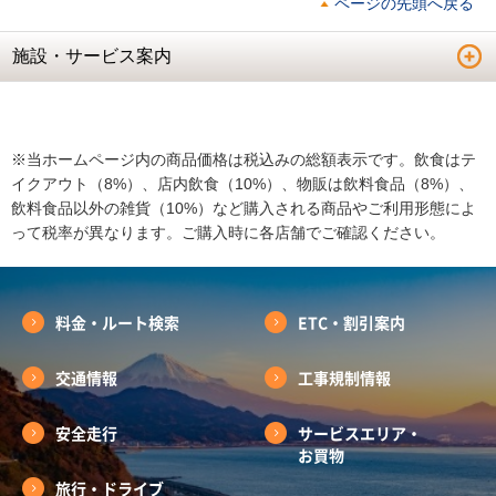
ページの先頭へ戻る
施設・サービス案内
※当ホームページ内の商品価格は税込みの総額表示です。飲食はテ
イクアウト（8%）、店内飲食（10%）、物販は飲料食品（8%）、
飲料食品以外の雑貨（10%）など購入される商品やご利用形態によ
って税率が異なります。ご購入時に各店舗でご確認ください。
料金・ルート検索
ETC・割引案内
交通情報
工事規制情報
安全走行
サービスエリア・
お買物
旅行・ドライブ