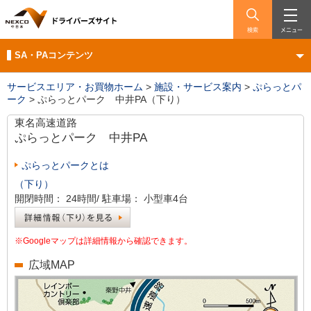
検索
メニュー
SA・PAコンテンツ
サービスエリア・お買物ホーム
>
施設・サービス案内
>
ぷらっとパ
ーク
>
ぷらっとパーク 中井PA（下り）
東名高速道路
ぷらっとパーク
中井PA
ぷらっとパークとは
（下り）
開閉時間：
24時間/
駐車場：
小型車4台
※Googleマップは詳細情報から確認できます。
広域MAP