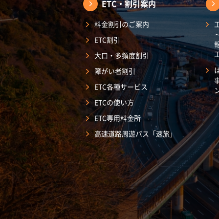
ETC・割引案内
料金割引のご案内
ETC割引
大口・多頻度割引
障がい者割引
ETC各種サービス
ETCの使い方
ETC専用料金所
高速道路周遊パス「速旅」