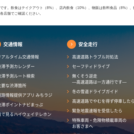
です。飲食はテイクアウト（8%）、店内飲食（10%）、物販は飲料食品（8%）、
各店舗でご確認ください。
交通情報
安全走行
リアルタイム交通情報
高速道路トラブル対処法
渋滞予測カレンダー
セーフティドライブ
渋滞予測ルート検索
無くそう逆走
―高速道路は一方通行です―
主要な渋滞箇所
冬の雪道ドライブガイド
道路情報提供アプリ みちラジ
高速道路でやむを得ず停車した
渋滞ポイントナビまっぷ
緊急地震速報を受信したら
目で見るハイウェイテレホン
特殊車両・危険物積載車両の
お客さまへ