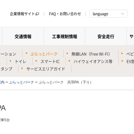
企業情報サイト
FAQ・お問い合わせ
language
交通情報
工事規制情報
安全走行
サ
テーション
ぷらっとパーク
無線LAN（Free Wi-Fi）
ベビ
ス
トイレ
スマートIC
ハイウェイオアシス等
EV
スタンプ
サービスエリアガイド
案内
>
ぷらっとパーク
>
ぷらっとパーク 呉羽PA（下り）
A
車5台