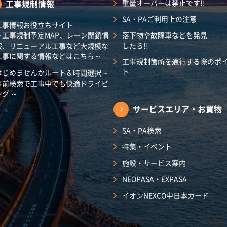
工事規制情報
重量オーバーは禁止です!!
SA・PAご利用上の注意
工事情報お役立ちサイト
～工事規制予定MAP、レーン閉鎖情
落下物や故障車などを発見
したら!!
報、リニューアル工事など大規模な
工事に関する情報などはこちら～
工事規制箇所を通行する際のポ
ト
はじめませんかルート＆時間選択～
事前検索で工事中でも快適ドライビ
ング ～
サービスエリア・
お買物
SA・PA検索
特集・イベント
施設・サービス案内
NEOPASA・EXPASA
イオンNEXCO中日本カード