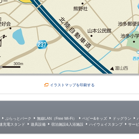
イラストマップを印刷する
ぷらっとパーク
無線LAN（Free Wi-Fi）
ベビー&キッズ
ドッグラン
急速充電スタンド
遊具設備
宿泊施設&入浴施設
ハイウェイスタンプ
サー