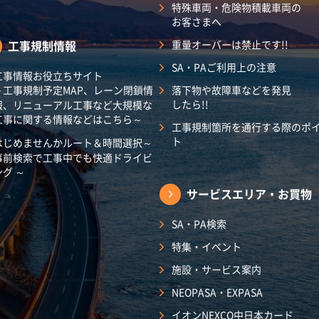
特殊車両・危険物積載車両の
お客さまへ
工事規制情報
重量オーバーは禁止です!!
SA・PAご利用上の注意
工事情報お役立ちサイト
～工事規制予定MAP、レーン閉鎖情
落下物や故障車などを発見
したら!!
報、リニューアル工事など大規模な
工事に関する情報などはこちら～
工事規制箇所を通行する際のポ
ト
はじめませんかルート＆時間選択～
事前検索で工事中でも快適ドライビ
ング ～
サービスエリア・
お買物
SA・PA検索
特集・イベント
施設・サービス案内
NEOPASA・EXPASA
イオンNEXCO中日本カード