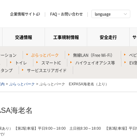
企業情報サイト
FAQ・お問い合わせ
language
交通情報
工事規制情報
安全走行
サ
テーション
ぷらっとパーク
無線LAN（Free Wi-Fi）
ベビ
ス
トイレ
スマートIC
ハイウェイオアシス等
EV
スタンプ
サービスエリアガイド
案内
>
ぷらっとパーク
>
ぷらっとパーク EXPASA海老名（上り）
ASA海老名
 【第2駐車場】平日9:00～18:00 土日祝8:30～18:00 【第3駐車場】平日9:0
で/