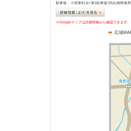
駐車場：
小型車91台<第1駐車場:29台(身障者用:
※Googleマップは詳細情報から確認できます。
広域MA