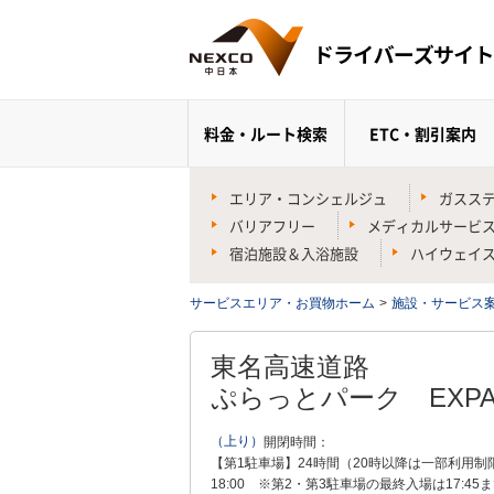
料金・ルート検索
ETC・割引案内
エリア・コンシェルジュ
ガスス
バリアフリー
メディカルサービ
宿泊施設＆入浴施設
ハイウェイ
サービスエリア・お買物ホーム
>
施設・サービス
東名高速道路
ぷらっとパーク
EXP
（上り）
開閉時間：
【第1駐車場】24時間（20時以降は一部利用制限あり）
18:00 ※第2・第3駐車場の最終入場は17:45ま