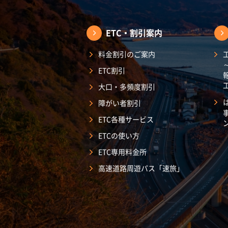
ETC・割引案内
料金割引のご案内
ETC割引
大口・多頻度割引
障がい者割引
ETC各種サービス
ETCの使い方
ETC専用料金所
高速道路周遊パス「速旅」