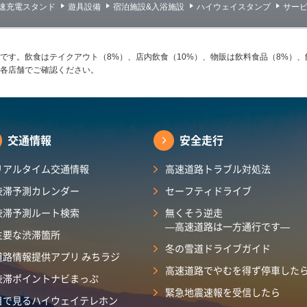
急速充電スタンド
遊具設備
宿泊施設&入浴施設
ハイウェイスタンプ
サー
です。飲食はテイクアウト（8%）、店内飲食（10%）、物販は飲料食品（8%）、
各店舗でご確認ください。
交通情報
安全走行
リアルタイム交通情報
高速道路トラブル対処法
渋滞予測カレンダー
セーフティドライブ
渋滞予測ルート検索
無くそう逆走
―高速道路は一方通行です―
主要な渋滞箇所
冬の雪道ドライブガイド
道路情報提供アプリ みちラジ
高速道路でやむを得ず停車した
渋滞ポイントナビまっぷ
緊急地震速報を受信したら
目で見るハイウェイテレホン