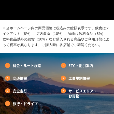
※当ホームページ内の商品価格は税込みの総額表示です。飲食はテ
イクアウト（8%）、店内飲食（10%）、物販は飲料食品（8%）、
飲料食品以外の雑貨（10%）など購入される商品やご利用形態によ
って税率が異なります。ご購入時に各店舗でご確認ください。
料金・ルート検索
ETC・割引案内
交通情報
工事規制情報
安全走行
サービスエリア・
お買物
旅行・ドライブ