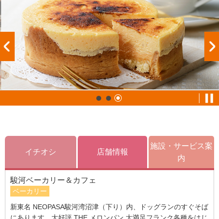
施設・サービス案
イチオシ
店舗情報
内
駿河ベーカリー＆カフェ
ベーカリー
新東名 NEOPASA駿河湾沼津（下り）内、ドッグランのすぐそば
にあります。大好評 THE メロンパン 大満足フランク各種をはじ