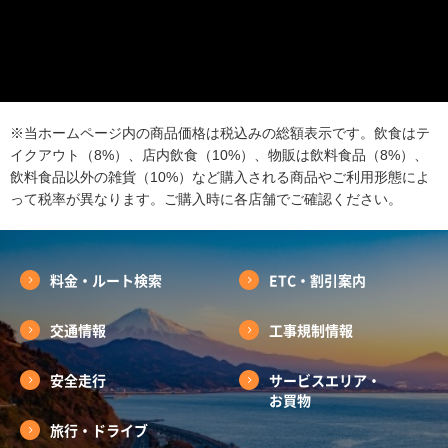
※当ホームページ内の商品価格は税込みの総額表示です。飲食はテ
イクアウト（8%）、店内飲食（10%）、物販は飲料食品（8%）、
飲料食品以外の雑貨（10%）など購入される商品やご利用形態によ
って税率が異なります。ご購入時に各店舗でご確認ください。
料金・ルート検索
ETC・割引案内
交通情報
工事規制情報
安全走行
サービスエリア・
お買物
旅行・ドライブ