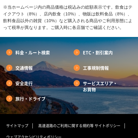
※当ホームページ内の商品価格は税込みの総額表示です。飲食はテ
イクアウト（8%）、店内飲食（10%）、物販は飲料食品（8%）、
飲料食品以外の雑貨（10%）など購入される商品やご利用形態によ
って税率が異なります。ご購入時に各店舗でご確認ください。
料金・ルート検索
ETC・割引案内
交通情報
工事規制情報
安全走行
サービスエリア・
お買物
旅行・ドライブ
サイトマップ
高速道路のご利用に関する規約等
サイトポリシー
ウェブアクセシビリティポリシー