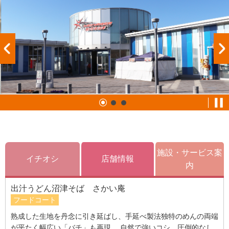
施設・サービス案
イチオシ
店舗情報
内
出汁うどん沼津そば さかい庵
フードコート
熟成した生地を丹念に引き延ばし、手延べ製法独特のめんの両端
が平たく幅広い「バチ」も再現。 自然で強いコシ、圧倒的なし