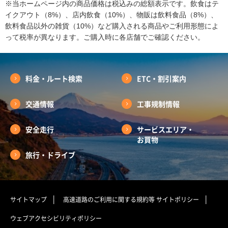
※当ホームページ内の商品価格は税込みの総額表示です。飲食はテ
イクアウト（8%）、店内飲食（10%）、物販は飲料食品（8%）、
飲料食品以外の雑貨（10%）など購入される商品やご利用形態によ
って税率が異なります。ご購入時に各店舗でご確認ください。
料金・ルート検索
ETC・割引案内
交通情報
工事規制情報
安全走行
サービスエリア・
お買物
旅行・ドライブ
サイトマップ
高速道路のご利用に関する規約等
サイトポリシー
ウェブアクセシビリティポリシー