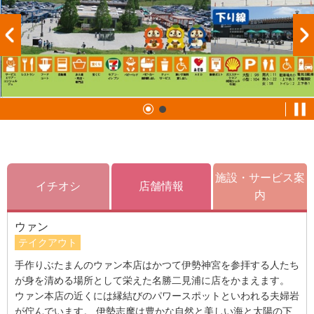
施設・サービス案
イチオシ
店舗情報
内
ウァン
テイクアウト
手作りぶたまんのウァン本店はかつて伊勢神宮を参拝する人たち
が身を清める場所として栄えた名勝二見浦に店をかまえます。
ウァン本店の近くには縁結びのパワースポットといわれる夫婦岩
が佇んでいます。 伊勢志摩は豊かな自然と美しい海と太陽の下