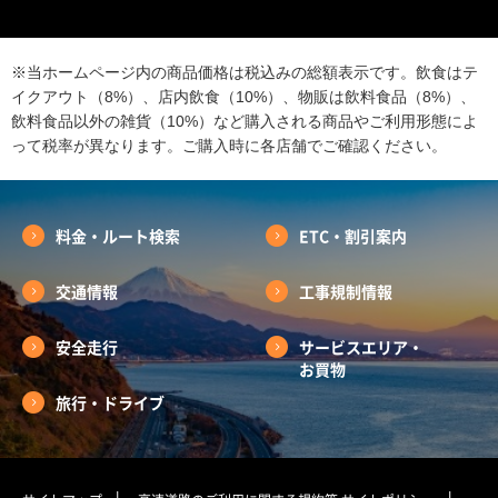
※当ホームページ内の商品価格は税込みの総額表示です。飲食はテ
イクアウト（8%）、店内飲食（10%）、物販は飲料食品（8%）、
飲料食品以外の雑貨（10%）など購入される商品やご利用形態によ
って税率が異なります。ご購入時に各店舗でご確認ください。
料金・ルート検索
ETC・割引案内
交通情報
工事規制情報
安全走行
サービスエリア・
お買物
旅行・ドライブ