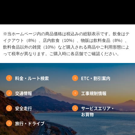
※当ホームページ内の商品価格は税込みの総額表示です。飲食はテ
イクアウト（8%）、店内飲食（10%）、物販は飲料食品（8%）、
飲料食品以外の雑貨（10%）など購入される商品やご利用形態によ
って税率が異なります。ご購入時に各店舗でご確認ください。
料金・ルート検索
ETC・割引案内
交通情報
工事規制情報
安全走行
サービスエリア・
お買物
旅行・ドライブ