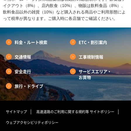
イクアウト（8%）、店内飲食（10%）、物販は飲料食品（8%）、
飲料食品以外の雑貨（10%）など購入される商品やご利用形態によ
って税率が異なります。ご購入時に各店舗でご確認ください。
料金・ルート検索
ETC・割引案内
交通情報
工事規制情報
安全走行
サービスエリア・
お買物
旅行・ドライブ
サイトマップ
高速道路のご利用に関する規約等
サイトポリシー
ウェブアクセシビリティポリシー