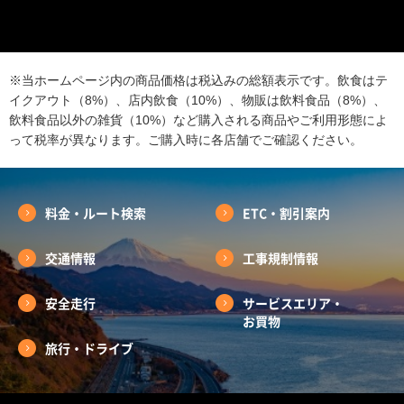
※当ホームページ内の商品価格は税込みの総額表示です。飲食はテ
イクアウト（8%）、店内飲食（10%）、物販は飲料食品（8%）、
飲料食品以外の雑貨（10%）など購入される商品やご利用形態によ
って税率が異なります。ご購入時に各店舗でご確認ください。
料金・ルート検索
ETC・割引案内
交通情報
工事規制情報
安全走行
サービスエリア・
お買物
旅行・ドライブ