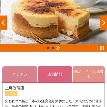
施設・サービス案
イチオシ
店舗情報
内
上島珈琲店
カフェ
失われつつある日本の喫茶文化を大切にした、大人のための珈琲
店。最高の抽出法といわれる「ネルドリップ方式」の香り豊かな