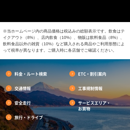
※当ホームページ内の商品価格は税込みの総額表示です。飲食はテ
イクアウト（8%）、店内飲食（10%）、物販は飲料食品（8%）、
飲料食品以外の雑貨（10%）など購入される商品やご利用形態によ
って税率が異なります。ご購入時に各店舗でご確認ください。
料金・ルート検索
ETC・割引案内
交通情報
工事規制情報
安全走行
サービスエリア・
お買物
旅行・ドライブ