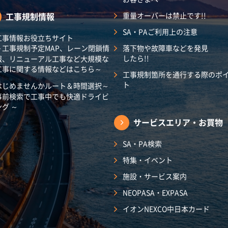
工事規制情報
重量オーバーは禁止です!!
SA・PAご利用上の注意
工事情報お役立ちサイト
～工事規制予定MAP、レーン閉鎖情
落下物や故障車などを発見
したら!!
報、リニューアル工事など大規模な
工事に関する情報などはこちら～
工事規制箇所を通行する際のポ
ト
はじめませんかルート＆時間選択～
事前検索で工事中でも快適ドライビ
ング ～
サービスエリア・
お買物
SA・PA検索
特集・イベント
施設・サービス案内
NEOPASA・EXPASA
イオンNEXCO中日本カード