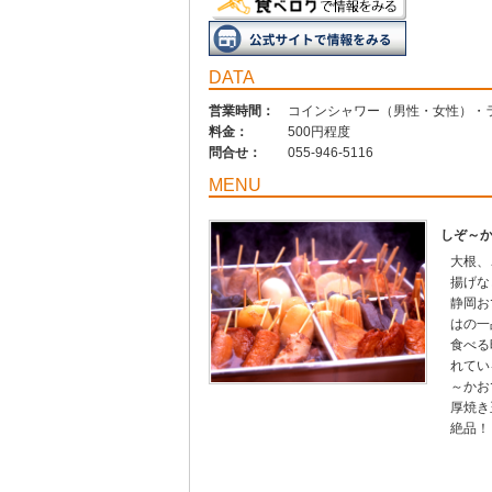
DATA
営業時間：
コインシャワー（男性・女性）・ラン
料金：
500円程度
問合せ：
055-946-5116
MENU
しぞ～
大根、
揚げな
静岡お
はの一
食べる
れてい
～かお
厚焼き
絶品！