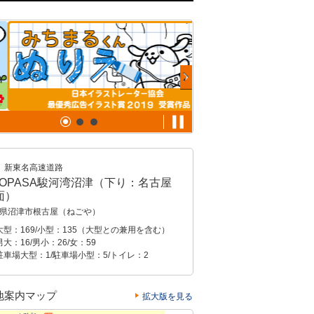
新東名高速道路
EOPASA駿河湾沼津（下り：名古屋
面）
県沼津市根古屋（ねごや）
大型：169/小型：135（大型との兼用を含む）
大：16/男小：26/女：59
駐車場大型：1/駐車場小型：5/トイレ：2
地案内マップ
拡大版を見る