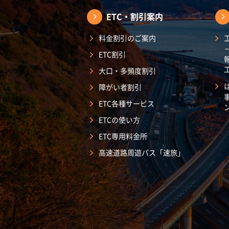
ETC・割引案内
料金割引のご案内
ETC割引
大口・多頻度割引
障がい者割引
ETC各種サービス
ETCの使い方
ETC専用料金所
高速道路周遊パス「速旅」