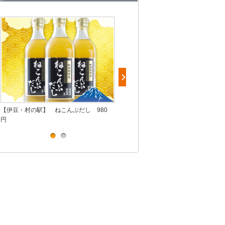
【伊豆・村の駅】 ねこんぶだし 980
【海の幸と山の幸 するが食堂】 桜海老
円
駿河湾産しらすの五色丼 1,780円