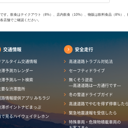
です。飲食はテイクアウト（8%）、店内飲食（10%）、物販は飲料食品（8%）、
各店舗でご確認ください。
交通情報
安全走行
リアルタイム交通情報
高速道路トラブル対処法
渋滞予測カレンダー
セーフティドライブ
渋滞予測ルート検索
無くそう逆走
―高速道路は一方通行です―
主要な渋滞箇所
冬の雪道ドライブガイド
道路情報提供アプリ みちラジ
高速道路でやむを得ず停車した
渋滞ポイントナビまっぷ
緊急地震速報を受信したら
目で見るハイウェイテレホン
特殊車両・危険物積載車両の
お客さまへ