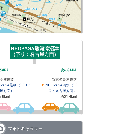
NEOPASA駿河湾沼津
（下り：名古屋方面）
高速道路
新東名高速道路
XPASA足柄（下り：
NEOPASA清水（下
屋方面）
り：名古屋方面）
5.9km]
[約31.4km]