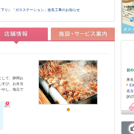
沼津（下り）「ガスステーション」改良工事のお知らせ
として、静岡お
東名
むすび、お弁当
E
いやし、地元で
名古
[約2