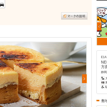
E1A
N
方
静岡
男
敷