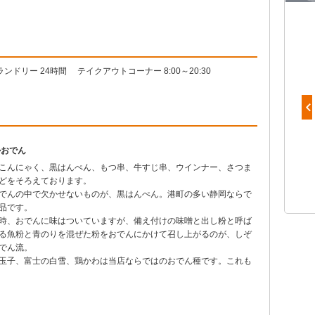
ドリー 24時間 テイクアウトコーナー 8:00～20:30
かおでん
【海の幸と山の幸 するが食堂】 桜海老と
こんにゃく、黒はんぺん、もつ串、牛すじ串、ウインナー、さつま
駿河湾産しらすの五色丼 1,780円
どをそろえております。
でんの中で欠かせないものが、黒はんぺん。港町の多い静岡ならで
品です。
時、おでんに味はついていますが、備え付けの味噌と出し粉と呼ば
る魚粉と青のりを混ぜた粉をおでんにかけて召し上がるのが、しぞ
でん流。
玉子、富士の白雪、鶏かわは当店ならではのおでん種です。これも