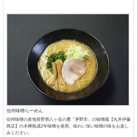
信州味噌らーめん
信州味噌の産地長野県八ヶ岳の麓「茅野市」の味噌蔵【丸井伊藤
商店】の木樽熟成2年味噌を使用。味わい深い味噌の味をお楽し
みください。