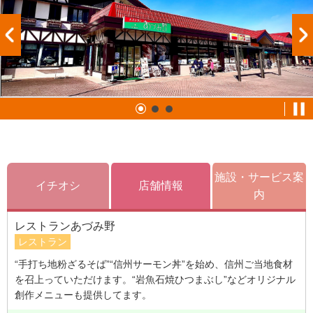
施設・サービス案
イチオシ
店舗情報
内
レストランあづみ野
レストラン
“手打ち地粉ざるそば”“信州サーモン丼”を始め、信州ご当地食材
を召上っていただけます。“岩魚石焼ひつまぶし”などオリジナル
創作メニューも提供してます。