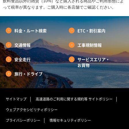
飲料食品以外の雑貨（10%）など購入される商品やご利用形態によ
って税率が異なります。ご購入時に各店舗でご確認ください。
料金・ルート検索
ETC・割引案内
交通情報
工事規制情報
安全走行
サービスエリア・
お買物
旅行・ドライブ
サイトマップ
高速道路のご利用に関する規約等
サイトポリシー
ウェブアクセシビリティポリシー
プライバシーポリシー
情報セキュリティポリシー