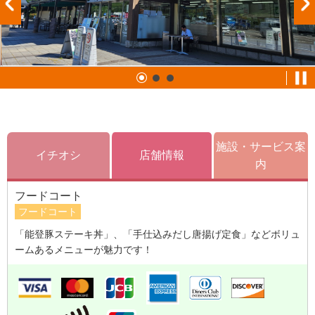
施設・サービス案
イチオシ
店舗情報
内
フードコート
フードコート
「能登豚ステーキ丼」、「手仕込みだし唐揚げ定食」などボリュ
ームあるメニューが魅力です！